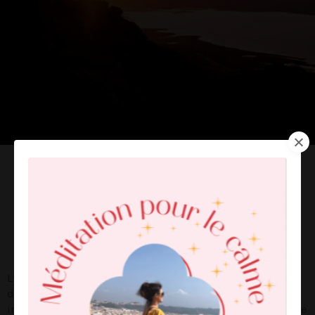
QU’EST-CE AU JUSTE L’HYPNOSE ?
L’hypnose permet d’établir une compréhension et un
dialogue constructif entre votre conscient et votre
inconscient. Ceci permet d’apprendre à mieux se connaitre