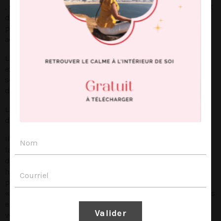
, se soulager des symptômes émotionnels et physiques et
d’avoir recours à toutes vos ressources internes, afin de
permettre d’atteindre vos objectifs(exemple
accouchement).
L’hypnose est un outil puissant qui permet d’aborder les
expériences difficiles , même les traumatismes en toute
sécurité et en douceur sans les revivre ou en dévoiler les
détails.
L’hypnose est réputée comme une thérapie brève, elle
démontre des résultats notables, rapides et durables.
Il s’agit de permettre un état modifié de conscience , soit
la transe hypnotique, afin de diminuer vos résistances et
d’ entrer en contact avec votre inconscient. La transe
hypnotique est un état naturel que vous expérimenté
presque de façon quotidienne… exemple quand on est
«
Dans la lune ou devant la télévision »
Lorsque vous êtes
en état modifié de conscience, ceci permet de diminuer
Valider
votre raisonnement rationnel. L’hypnothérapeute utilise