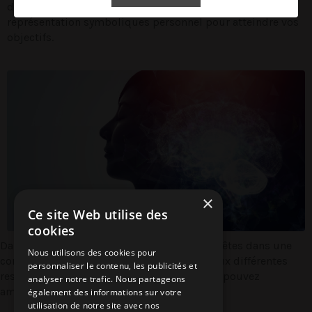
différentes techniques hypnotiques en lien avec vos
représentation symboliques personnel pour atteindre vos
objectifs.
×
Ce site Web utilise des
cookies
Dans cet état, vous êtes plus réceptif , vous êtes dans une
Nous utilisons des cookies pour
condition plus favorable pour avoir accès aux différentes
personnaliser le contenu, les publicités et
ressources de votre inconscient . Ainsi vous pouvez
analyser notre trafic. Nous partageons
améliorer :
également des informations sur votre
utilisation de notre site avec nos