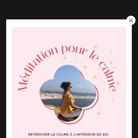
☎️ 514-249-4785 📧
physio@nathalierodrigue.com