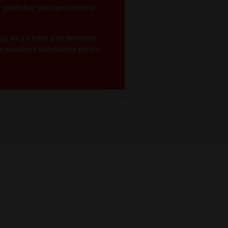
du plancher pelvien comme
es, et un tiers des femmes
 mauvaises habitudes de vie
 2026 Nathalie Rodrigue Physiothérapeute. All Rights Reserved.