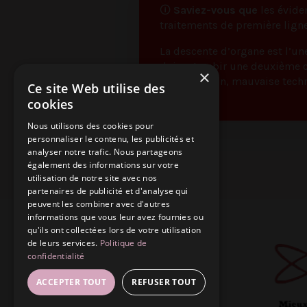
🛈
Saviez-vous que
les évide
traitements de première ligne 
La descente d’organe est l’un
doivent subir une deuxième c
×
(constipation, mauvaise techni
Ce site Web utilise des
cookies
Nous utilisons des cookies pour
personnaliser le contenu, les publicités et
analyser notre trafic. Nous partageons
également des informations sur votre
utilisation de notre site avec nos
partenaires de publicité et d'analyse qui
peuvent les combiner avec d'autres
informations que vous leur avez fournies ou
qu'ils ont collectées lors de votre utilisation
de leurs services.
Politique de
confidentialité
ACCEPTER TOUT
REFUSER TOUT