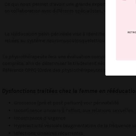
Ce qui nous permet d’avoir une grande expertise en rééduca
en collaboration avec différents spécialistes, votre médecin
La rééducation pelvi-périnéale vise à identifier les déficien
reliées au système neuromusculosquelettique soit en contr
La physiothérapeute fera une évaluation complète par quest
complète, afin de déterminer le traitement nécessaire dans l
Référence OPPQ (Ordre des physiothérapeutes du Québec)
Dysfonctions traitées chez la femme en rééducatio
Grossesse (pré et post partum) voir
périnatalité
Incontinence urinaire à l’effort, aux relations sexuelles, 
Incontinence d’urgence
Hyperactivité vésicale (augmentation de la fréquence ur
Infections urinaires récurrentes