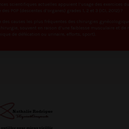
nces scientifiques actuelles appuient l’usage des exercices 
des POP (descentes d’organes) grades 1, 2 et 3 (ICI, 2012) ?
e des causes les plus fréquentes des chirurgies gynécologiqu
hirurgie, souvent en raison d’une faiblesse musculaire et de
que de défécation ou urinaire, efforts, sport).
©