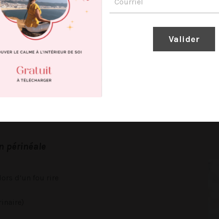
tion périnéale. Au besoin, nous travaillons
 référent, sexologue etc…
Valider
ces et les incapacités de la fonction physique
ibuant ou à l’origine de ces problèmes.
ionnement sur vos habitudes de vie qui peuvent aggraver les
e but de normaliser ces dysfonctions.
n périnéale
lors d’un fou rire
inaire)