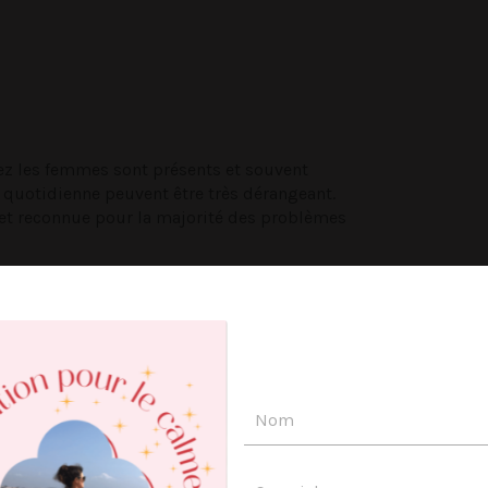
ez les femmes sont présents et souvent
 quotidienne peuvent être très dérangeant.
e et reconnue pour la majorité des problèmes
s atteintes.
ation périnéale et pelvienne de UDM sont
oentérologie, sexologie, psychologie,
es physiothérapeutes en recherche du centre