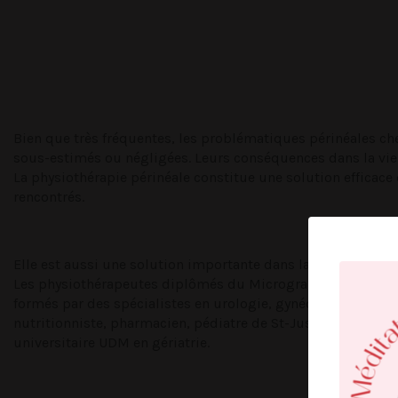
Bien que très fréquentes, les problématiques périnéales ch
sous-estimés ou négligées. Leurs conséquences dans la vie
La physiothérapie périnéale constitue une solution efficac
rencontrés.
Elle est aussi une solution importante dans la prévention de
Les physiothérapeutes diplômés du Microgramme de rééduc
formés par des spécialistes en urologie, gynécologie, gastr
nutritionniste, pharmacien, pédiatre de St-Justine et par d
universitaire UDM en gériatrie.